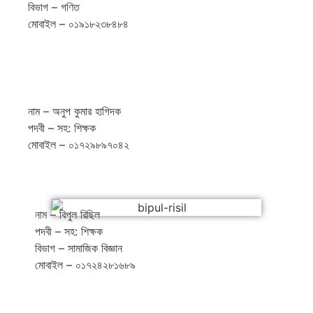
বিভাগ – গণিত
মোবাইল – ০১৯১৮২৩৮৪৮৪
নাম – অনুপ কুমার হাগিদক
পদবী – সহ: শিক্ষক
মোবাইল – ০১৭২৯৮৯৭০৪২
নাম – বিপুল রিছিল
পদবী – সহ: শিক্ষক
বিভাগ – সামাজিক বিজ্ঞান
মোবাইল – ০১৭২৪২৮১৬৮৯