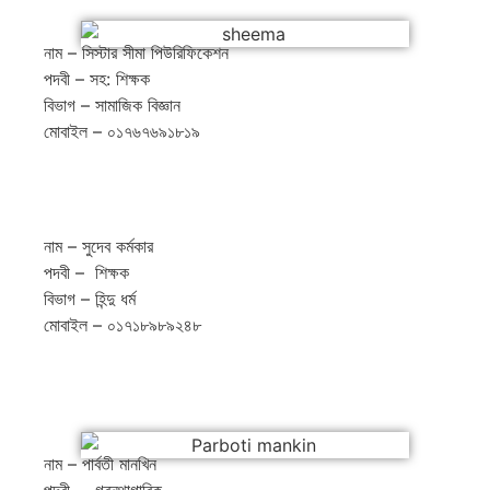
নাম – সিস্টার সীমা পিউরিফিকেশন
পদবী – সহ: শিক্ষক
বিভাগ – সামাজিক বিজ্ঞান
মোবাইল – ০১৭৬৭৬৯১৮১৯
নাম – সুদেব কর্মকার
পদবী – শিক্ষক
বিভাগ – হিন্দু ধর্ম
মোবাইল – ০১৭১৮৯৮৯২৪৮
নাম – পার্বতী মানখিন