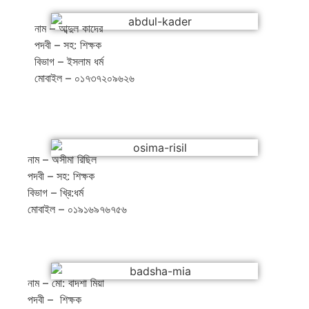
নাম – আব্দুল কাদের
পদবী – সহ: শিক্ষক
বিভাগ – ইসলাম ধর্ম
মোবাইল – ০১৭৩৭২০৯৬২৬
নাম – অসীমা রিছিল
পদবী – সহ: শিক্ষক
বিভাগ – খ্রি:ধর্ম
মোবাইল – ০১৯১৬৯৭৬৭৫৬
নাম – মো: বাদশা মিয়া
পদবী – শিক্ষক