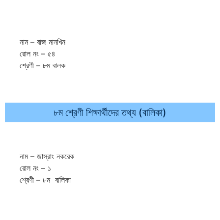
নাম – রাজ মানখিন
রোল নং – ৫৪
শ্রেণী – ৮ম বালক
৮ম শ্রেণী শিক্ষার্থীদের তথ্য (বালিকা)
নাম – জাস্রাং নকরেক
রোল নং – ১
শ্রেণী – ৮ম বালিকা