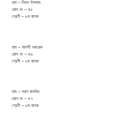
নাম – লিমন ইসলাম
রোল নং – ৪৫
শ্রেণী – ৮ম বালক
নাম – সালগী নকরেক
রোল নং – ৪৬
শ্রেণী – ৮ম বালক
নাম – পরশ মানখিন
রোল নং – ৪৭
শ্রেণী – ৮ম বালক