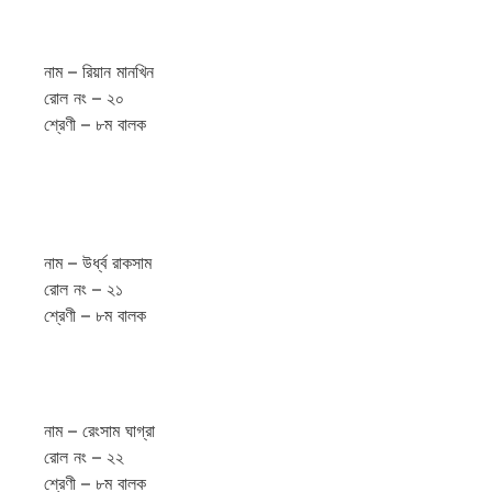
নাম – রিয়ান মানখিন
রোল নং – ২০
শ্রেণী – ৮ম বালক
নাম – উর্ধ্ব রাকসাম
রোল নং – ২১
শ্রেণী – ৮ম বালক
নাম – রেংসাম ঘাগ্রা
রোল নং – ২২
শ্রেণী – ৮ম বালক