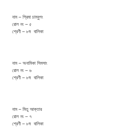
নাম – প্রিমা চাম্বুগং
রোল নং – ৫
শ্রেণী – ৮ম বালিকা
নাম – অনামিকা সিমসাং
রোল নং – ৬
শ্রেণী – ৮ম বালিকা
নাম – মিতু আক্তার
রোল নং – ৭
শ্রেণী – ৮ম বালিকা