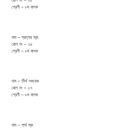
রোল নং – ২৫
শ্রেণী – ৮ম বালক
নাম – প্রত্যয় ম্রং
রোল নং – ২৬
শ্রেণী – ৮ম বালক
নাম – তীর্থ নকরেক
রোল নং – ২৭
শ্রেণী – ৮ম বালক
নাম – পার্থ ম্রং