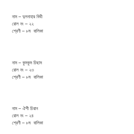
নাম – দুলনাহার বিথী
রোল নং – ২২
শ্রেণী – ৮ম বালিকা
নাম – কুমকুম চিছাম
রোল নং – ২৩
শ্রেণী – ৮ম বালিকা
নাম – ঐশী চিরান
রোল নং – ২৪
শ্রেণী – ৮ম বালিকা