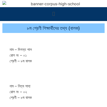
৮ম শ্রেণী শিক্ষার্থীদের তথ্য (বালক)
নাম – দিগন্ত পাল
রোল নং – ০১
শ্রেণী – ৮ম বালক
নাম – নিত্য সাহা
রোল নং – ০২
শ্রেণী – ৮ম বালক