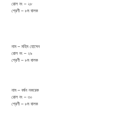
রোল নং – ২৮
শ্রেণী – ৮ম বালক
নাম – মহিম হোসেন
রোল নং – ২৯
শ্রেণী – ৮ম বালক
নাম – বর্ষন নকরেক
রোল নং – ৩০
শ্রেণী – ৮ম বালক