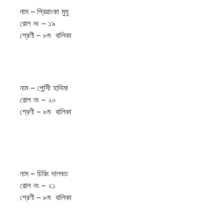
নাম – প্রিয়াংকা মুমু
রোল নং – ১৯
শ্রেণী – ৮ম বালিকা
নাম – পেন্সিী হাদিমা
রোল নং – ২০
শ্রেণী – ৮ম বালিকা
নাম – চিরিং দালবত
রোল নং – ২১
শ্রেণী – ৮ম বালিকা