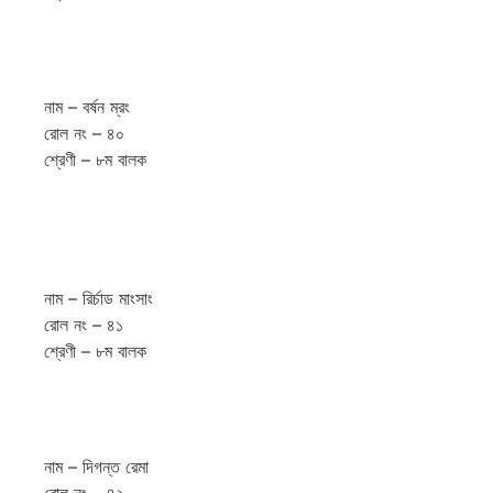
নাম – বর্ষন ম্রং
রোল নং – ৪০
শ্রেণী – ৮ম বালক
নাম – রির্চাড মাংসাং
রোল নং – ৪১
শ্রেণী – ৮ম বালক
নাম – দিগন্ত রেমা