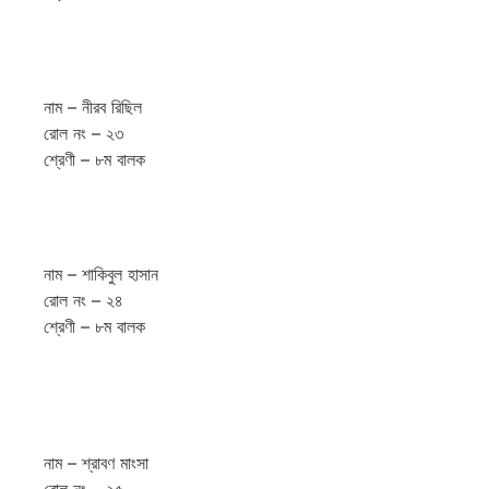
নাম – নীরব রিছিল
রোল নং – ২৩
শ্রেণী – ৮ম বালক
নাম – শাকিবুল হাসান
রোল নং – ২৪
শ্রেণী – ৮ম বালক
নাম – শ্রাবণ মাংসা