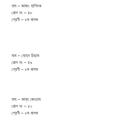
নাম – জাজং হাগিদক
রোল নং – ৪৮
শ্রেণী – ৮ম বালক
নাম – যোহন চিছাম
রোল নং – ৪৯
শ্রেণী – ৮ম বালক
নাম – কাব্য জেংচাম
রোল নং – ৫০
শ্রেণী – ৮ম বালক