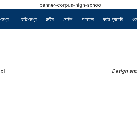
র-তথ্য
ভর্তি-তথ্য
রুটিন
নোটিশ
ফলাফল
ফটো গ্যালারি
গুর
ol
Design an