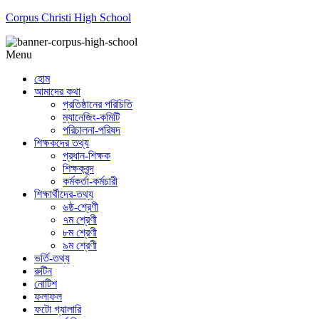
Corpus Christi High School
Menu
হোম
আমাদের কথা
প্রতিষ্ঠানের পরিচিতি
ম্যানেজিং-কমিটি
পরিচালনা-পরিষদ
শিক্ষকদের তথ্য
প্রধান-শিক্ষক
শিক্ষকবৃন্দ
কর্মকর্তা-কর্মচারী
শিক্ষার্থীদের-তথ্য
৬ষ্ঠ-শ্রেণী
৭ম শ্রেণী
৮ম শ্রেণী
৯ম শ্রেণী
ভর্তি-তথ্য
রুটিন
নোটিশ
ফলাফল
ফটো গ্যালারি